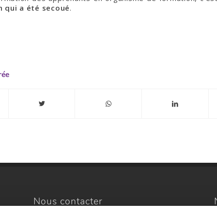
n qui a été secoué
.
rée
Nous contacter