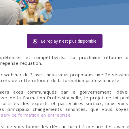
Le replay n'est plus disponible
mpétences et compétitivité… La prochaine réforme d
 repense l’équation.
er webinar du 3 avril, nous vous proposons une 2e sessio
crets de cette réforme de la formation professionnelle.
miers axes communiqués par le gouvernement, dével
Hiver de la Formation Professionnelle, le projet de loi publ
et articles des experts et partenaires sociaux, nous vou
 des principaux changements annoncés, que vous soy
n
service formation en entreprise
.
est de vous fournir les clés, au fur et à mesure des avancé