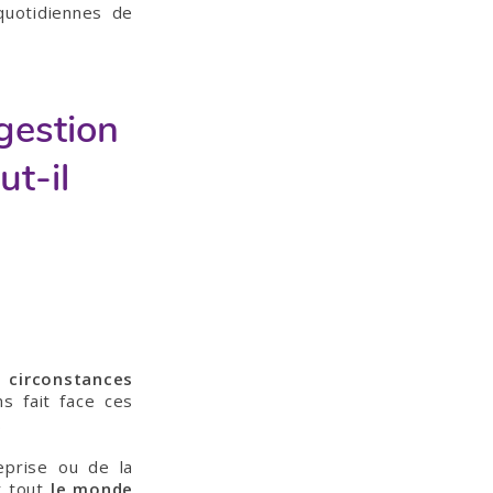
 quotidiennes de
gestion
ut-il
s
circonstances
s fait face ces
.
eprise ou de la
t tout
le monde