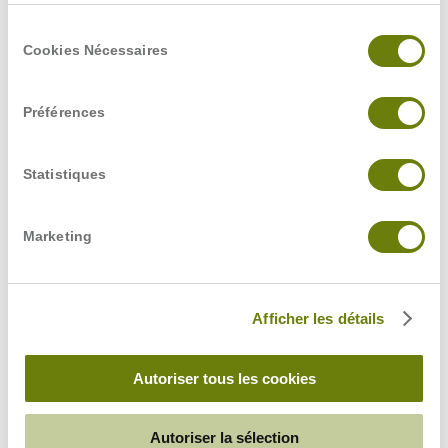
équipes d’Alcuin Software son expertise pour
répondre au mieux aux attentes des clients et
Sélection
atteindre, ensemble, les objectifs techniques et
Cookies Nécessaires
du
stratégiques.
consentement
Préférences
Statistiques
Marketing
Afficher les détails
En savoir plus sur Jérémy Lamorinière
Autoriser tous les cookies
Autoriser la sélection