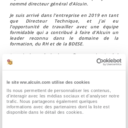
nommé directeur général d’Alcuin.
Je suis arrivé dans l’entreprise en 2019 en tant
que Directeur Technique, et j’ai eu
l’opportunité de travailler avec une équipe
formidable qui a contribué à faire d’Alcuin un
leader reconnu dans le domaine de la
formation, du RH et de la BDESE.
Je suis honoré de la confiance qui m’a été
accordée, et je suis impatient de poursuivre le
travail accompli par mes prédécesseurs.
Je m’engage à travailler avec vous pour fournir
le site ww.alcuin.com utilise des cookies
les meilleurs logiciels et services possibles pour
soutenir votre réussite
. »
Ils nous permettent de personnaliser les contenus,
d'interagir avec les médias sociaux et d'analyser notre
Jérémy Lamorinière, Directeur Général d’Alcuin Software
trafic. Nous partageons également quelques
informations avec des partenaires dont la liste est
disponible dans le détail des cookies.
Fort de ses 22 ans d’expérience dans le secteur
de l’édition de logiciels, il met à la disposition des