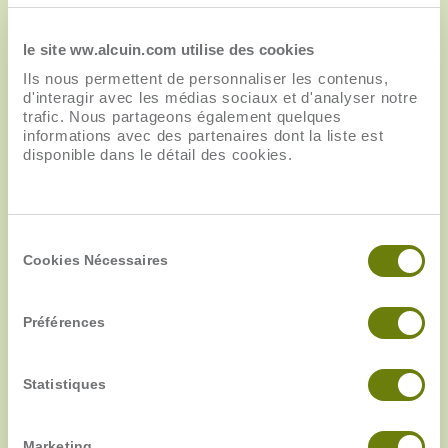
le site ww.alcuin.com utilise des cookies
Ils nous permettent de personnaliser les contenus,
d'interagir avec les médias sociaux et d'analyser notre
trafic. Nous partageons également quelques
informations avec des partenaires dont la liste est
disponible dans le détail des cookies.
Sélection
Cookies Nécessaires
du
consentement
ORGANISATION DES ACTIVITÉS
Préférences
Volumes horaires
Effectifs mini et max
Statistiques
Ressources logistiques prévues : salles, matériels,
véhicules…
Marketing