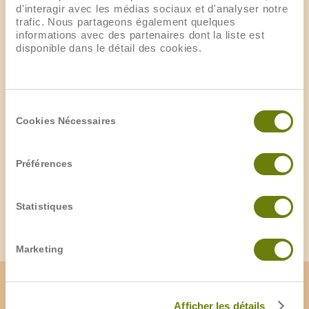
d'interagir avec les médias sociaux et d'analyser notre
trafic. Nous partageons également quelques
informations avec des partenaires dont la liste est
disponible dans le détail des cookies.
ENREGISTREMENT DES ACHATS ET DES
DÉPENSES
Sélection
Cookies Nécessaires
du
consentement
Gestion des achats et des fournisseurs
Préférences
Enregistrement des commandes
Édition des bons de commande
Statistiques
Suivi des états de règlement des factures fournisseurs
Marketing
Afficher les détails