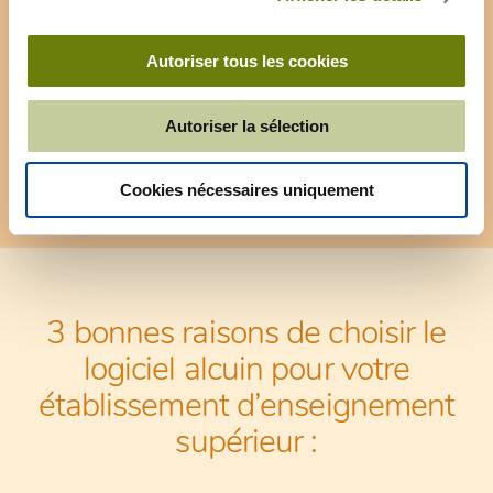
Avec le logiciel alcuin, vous êtes
certain d’avoir un système de
Autoriser tous les cookies
facturation et de suivi financier
adapté à l’enseignement
Autoriser la sélection
supérieur
Cookies nécessaires uniquement
3 bonnes raisons de choisir le
logiciel alcuin pour votre
établissement d’enseignement
supérieur :